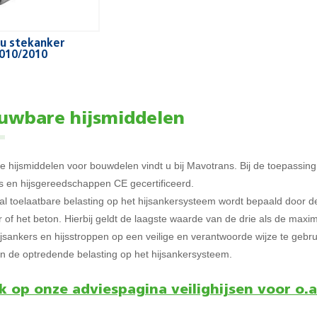
u stekanker
010/2010
uwbare hijsmiddelen
 hijsmiddelen voor bouwdelen vindt u bij Mavotrans. Bij de toepassing v
 en hijsgereedschappen CE gecertificeerd.
 toelaatbare belasting op het hijsankersysteem wordt bepaald door de
r of het beton. Hierbij geldt de laagste waarde van de drie als de max
sankers en hijsstroppen op een veilige en verantwoorde wijze te gebru
n de optredende belasting op het hijsankersysteem.
k op onze adviespagina veilighijsen voor o.a