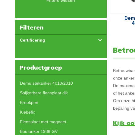
Filters wissen
Dem
4
Filteren
Certificering
Betro
Productgroep
Betrouwbare
onze ankers
Demu stekanker 4010/2010
De maximaal
Spijkerbare flensplaat dik
of het anke
Om onze hij
Breekpen
bepaling va
Klebefix
Flensplaat met magneet
Kijk oo
Boutanker 1988 GV