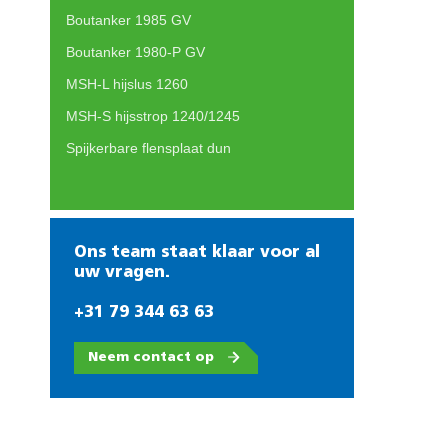
Boutanker 1985 GV
Boutanker 1980-P GV
MSH-L hijslus 1260
MSH-S hijsstrop 1240/1245
Spijkerbare flensplaat dun
Ons team staat klaar voor al
uw vragen.
+31 79 344 63 63
Neem contact op