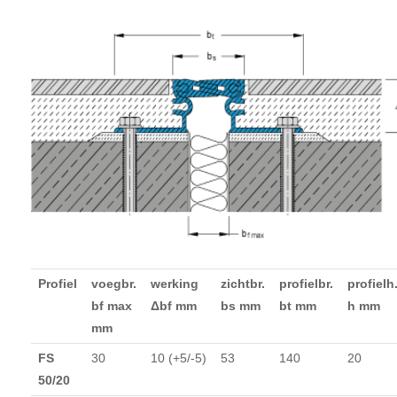
Profiel
voegbr.
werking
zichtbr.
profielbr.
profielh
bf max
Δbf mm
bs mm
bt mm
h mm
mm
FS
30
10 (+5/-5)
53
140
20
50/20