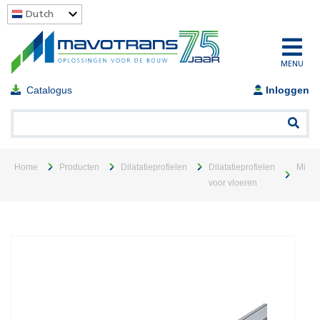
Dutch
MENU
Catalogus
Inloggen
Home
Producten
Dilatatieprofielen
Dilatatieprofielen
Migut
voor vloeren