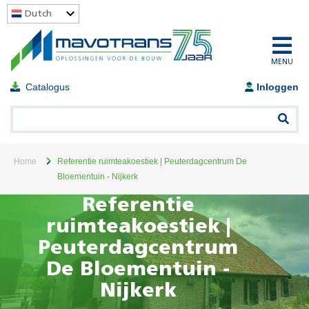
Dutch
MENU
Catalogus
Inloggen
Home
Referentie ruimteakoestiek | Peuterdagcentrum De
Bloementuin - Nijkerk
Referentie
ruimteakoestiek |
Peuterdagcentrum
De Bloementuin -
Nijkerk