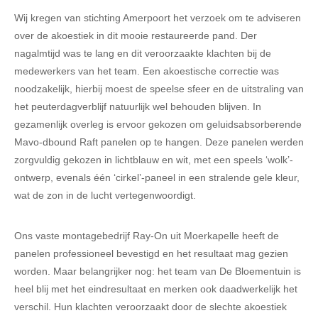
Wij kregen van stichting Amerpoort het verzoek om te adviseren
over de akoestiek in dit mooie restaureerde pand. Der
nagalmtijd was te lang en dit veroorzaakte klachten bij de
medewerkers van het team. Een akoestische correctie was
noodzakelijk, hierbij moest de speelse sfeer en de uitstraling van
het peuterdagverblijf natuurlijk wel behouden blijven. In
gezamenlijk overleg is ervoor gekozen om geluidsabsorberende
Mavo-dbound Raft panelen op te hangen. Deze panelen werden
zorgvuldig gekozen in lichtblauw en wit, met een speels ‘wolk’-
ontwerp, evenals één ‘cirkel’-paneel in een stralende gele kleur,
wat de zon in de lucht vertegenwoordigt.
Ons vaste montagebedrijf Ray-On uit Moerkapelle heeft de
panelen professioneel bevestigd en het resultaat mag gezien
worden. Maar belangrijker nog: het team van De Bloementuin is
heel blij met het eindresultaat en merken ook daadwerkelijk het
verschil. Hun klachten veroorzaakt door de slechte akoestiek