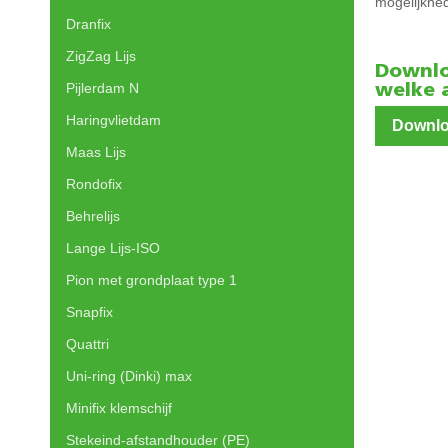
mogelijkhe
Dranfix
ZigZag Lijs
Downlo
Pijlerdam N
welke 
Haringvlietdam
Downlo
Maas Lijs
Rondofix
Behrelijs
Lange Lijs-ISO
Pion met grondplaat type 1
Snapfix
Quattri
Uni-ring (Dinki) max
Minifix klemschijf
Stekeind-afstandhouder (PE)