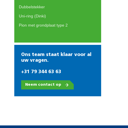
Dubbelstekker
Uni-ring (Dinki)
Pion met grondplaat type 2
Ons team staat klaar voor al
uw vragen.
+31 79 344 63 63
Neem contact op