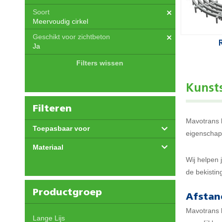
Soort
Meervoudig cirkel
Geschikt voor zichtbeton
Ja
Filters wissen
Kunst
Filteren
Mavotrans l
Toepasbaar voor
eigenschapp
Materiaal
Wij helpen 
de bekistin
Productgroep
Afsta
Mavotrans 
Lange Lijs