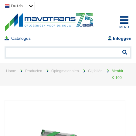
Dutch
MENU
Catalogus
Inloggen
Home
Producten
Oplegmaterialen
Glijfoliën
Menhir
K-100