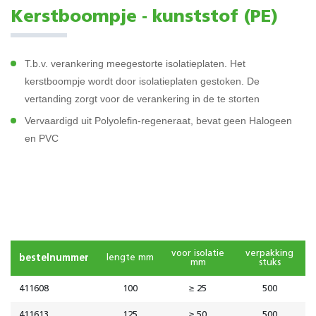
Kerstboompje ‑ kunststof (PE)
T.b.v. verankering meegestorte isolatieplaten. Het
kerstboompje wordt door isolatieplaten gestoken. De
vertanding zorgt voor de verankering in de te storten
Vervaardigd uit Polyolefin-regeneraat, bevat geen Halogeen
en PVC
voor isolatie
verpakking
bestelnummer
lengte mm
mm
stuks
411608
100
≥ 25
500
411613
125
≥ 50
500