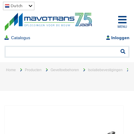
Dutch
MENU
Catalogus
Inloggen
Home
Producten
Geveltoebehoren
Isolatiebevestigingen
K
-
(