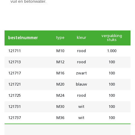
vuil en betonwater.
verpakking
bestelnummer
type
kleur
stuks
121711
M10
rood
1.000
121713
M12
rood
100
121717
M16
zwart
100
121721
M20
blauw
100
121725
M24
rood
100
121731
M30
wit
100
121737
M36
wit
100