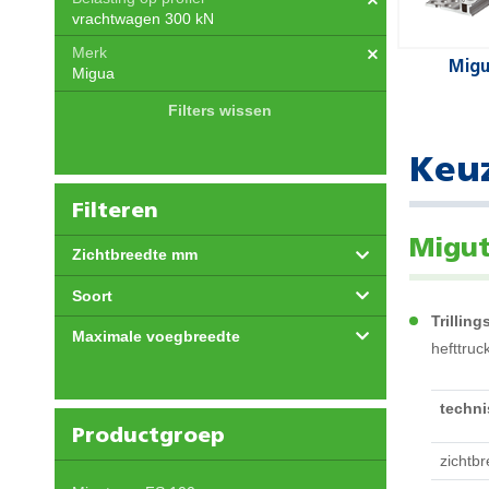
vrachtwagen 300 kN
Merk
Migu
Migua
Filters wissen
Keuz
Filteren
Migut
Zichtbreedte mm
Soort
Trilling
Maximale voegbreedte
hefttruc
techn
Productgroep
zichtb