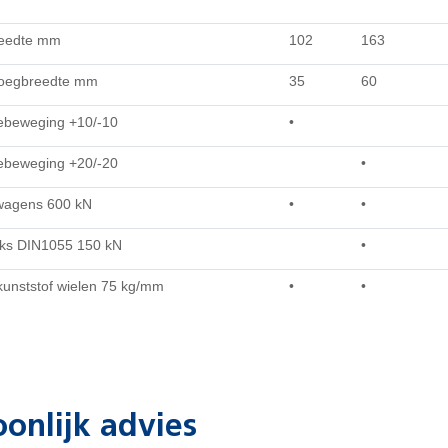
reedte mm
102
163
oegbreedte mm
35
60
tiebeweging +10/-10
•
tiebeweging +20/-20
•
wagens 600 kN
•
•
cks DIN1055 150 kN
•
kunststof wielen 75 kg/mm
•
•
oonlijk advies