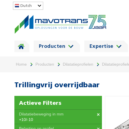
Dutch
Producten
Expertise
Home
Producten
Dilatatieprofielen
Dilatatieprofie
Trillingvrij overrijdbaar
Actieve Filters
Dilatatiebeweging in mm
+10/-10
Belasting op profiel