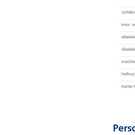
zichtb
max. v
dilata
dilata
vracht
heftru
harde 
Pers