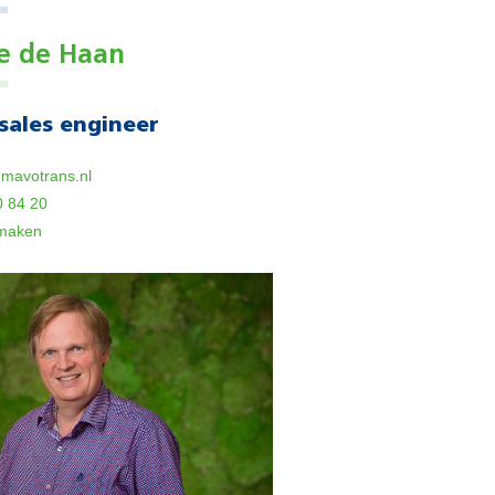
e de Haan
sales engineer
mavotrans.nl
0 84 20
 maken