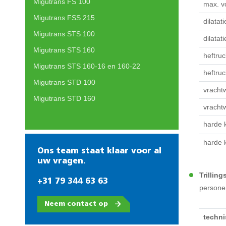
Migutrans FS 100
max. v
Migutrans FSS 215
dilata
Migutrans STS 100
dilata
Migutrans STS 160
heftru
Migutrans STS 160-16 en 160-22
heftru
Migutrans STD 100
vracht
Migutrans STD 160
vracht
harde 
harde 
Ons team staat klaar voor al
uw vragen.
Trilling
+31 79 344 63 63
personen
Neem contact op
techn