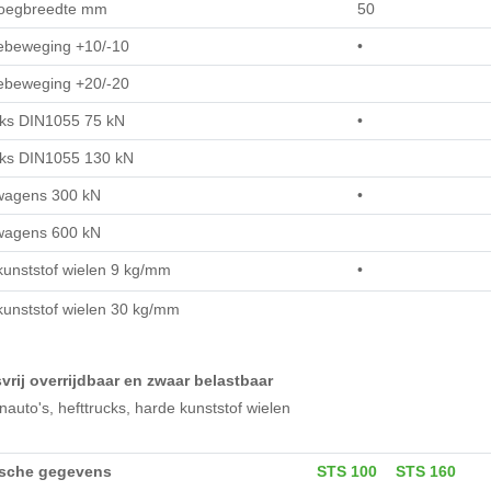
oegbreedte mm
50
tiebeweging +10/-10
•
tiebeweging +20/-20
cks DIN1055 75 kN
•
cks DIN1055 130 kN
wagens 300 kN
•
wagens 600 kN
kunststof wielen 9 kg/mm
•
kunststof wielen 30 kg/mm
svrij overrijdbaar en zwaar belastbaar
auto's, hefttrucks, harde kunststof wielen
ische gegevens
STS 100
STS 160