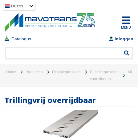
Dutch
MENU
Catalogus
Inloggen
Home
Producten
Dilatatieprofielen
Dilatatieprofielen
Migut
voor vloeren
Trillingvrij overrijdbaar