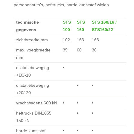
personenauto's, hefttrucks, harde kunststof wielen
technische
STS
STS
STS 160/16 /
gegevens
100
160
STS160/22
zichtbreedte mm
102
163
163
max. voegbreedte
35
60
30
mm
dilatatiebeweging
•
+10/-10
dilatatiebeweging
•
•
+20/-20
vrachtwagens 600 kN
•
•
•
heftrucks DIN1055
•
•
150 kN
harde kunststof
•
•
•